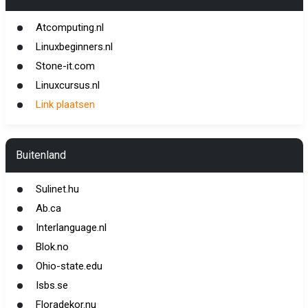
Atcomputing.nl
Linuxbeginners.nl
Stone-it.com
Linuxcursus.nl
Link plaatsen
Buitenland
Sulinet.hu
Ab.ca
Interlanguage.nl
Blok.no
Ohio-state.edu
Isbs.se
Floradekor.nu