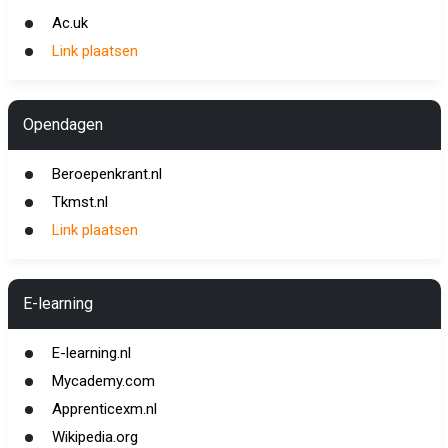
Ac.uk
Link plaatsen
Opendagen
Beroepenkrant.nl
Tkmst.nl
Link plaatsen
E-learning
E-learning.nl
Mycademy.com
Apprenticexm.nl
Wikipedia.org