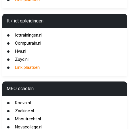
It / ict opleidingen
Icttrainingen.nl
Computrain.nl
Hva.nl
Zuyd.nl
Link plaatsen
MBO scholen
Rocva.nl
Zadkine.nl
Mboutrecht.nl
Novacollege.nl